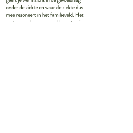
geeft je wel inzicht in de gevoelslaag
onder de ziekte en waar de ziekte dus
mee resoneert in het familieveld. Het
gaat over erkennen van alles wat er is,
omarmen i.p.v. bevechten. En dat kan
ook verlichting geven, gevoelsmatig en
soms ook fysiek.
Je diepe behoefte of verlangen leidt
onze zoektocht en waarschijnlijk komt
er meer zicht op wat er speelt en
verandert er innerlijk iets in je,
waardoor er meer balans komt en je
behoefte of verlangen meer wordt
vervuld.
En daarmee word je vaak krachtiger en
stroomt de levensenergie meer door jou
en ook door je familieveld heen. Je zult